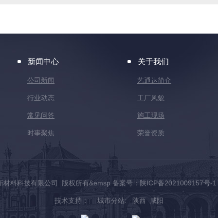
新闻中心
关于我们
公司新闻
艺通达简介
行业动态
工厂风貌
常见问答
施工现场
时事聚焦
荣誉资质
艺通达新材料科技有限公司 版权所有&emsp 备案号：
陕ICP备2021009157号-1
技术支持：
城市分站
:
陕西
咸阳