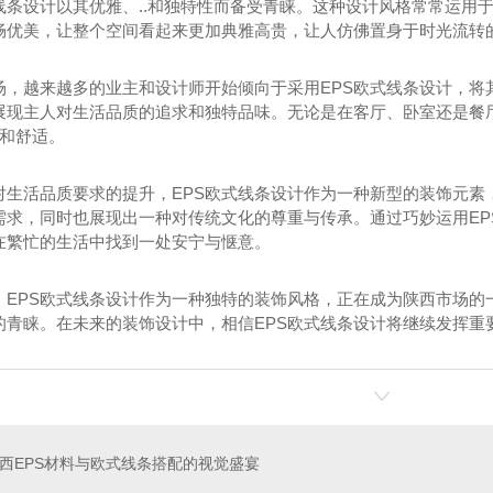
式线条设计以其优雅、..和独特性而备受青睐。这种设计风格常常运用
畅优美，让整个空间看起来更加典雅高贵，让人仿佛置身于时光流转
场，越来越多的业主和设计师开始倾向于采用EPS欧式线条设计，将
展现主人对生活品质的追求和独特品味。无论是在客厅、卧室还是餐厅
.和舒适。
对生活品质要求的提升，EPS欧式线条设计作为一种新型的装饰元素
需求，同时也展现出一种对传统文化的尊重与传承。通过巧妙运用EP
在繁忙的生活中找到一处安宁与惬意。
，EPS欧式线条设计作为一种独特的装饰风格，正在成为陕西市场的
的青睐。在未来的装饰设计中，相信EPS欧式线条设计将继续发挥重要
装饰线条
陕西eps罗马柱
陕
西EPS材料与欧式线条搭配的视觉盛宴