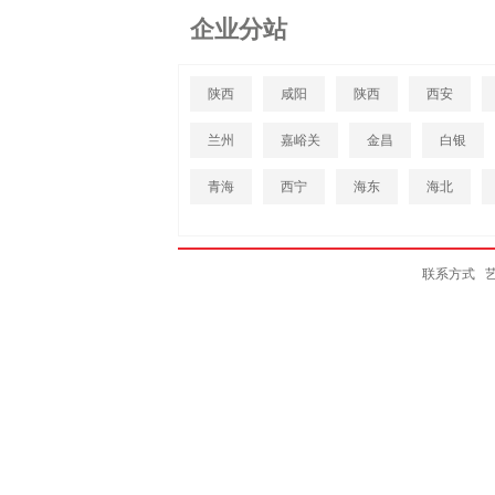
企业分站
陕西
咸阳
陕西
西安
兰州
嘉峪关
金昌
白银
青海
西宁
海东
海北
联系方式