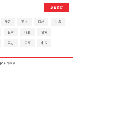
返回首页
安康
商洛
西咸
甘肃
陇南
临夏
甘南
吴忠
固原
中卫
eps装饰线条