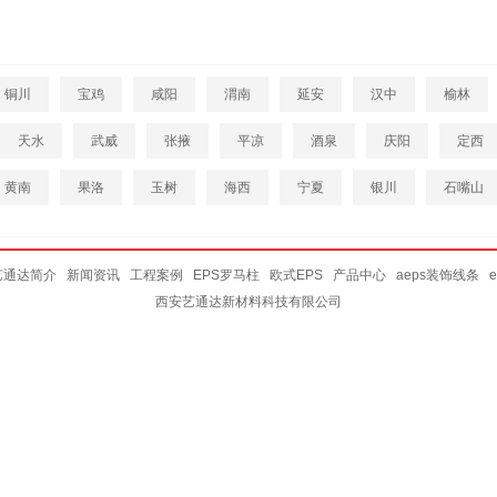
铜川
宝鸡
咸阳
渭南
延安
汉中
榆林
天水
武威
张掖
平凉
酒泉
庆阳
定西
黄南
果洛
玉树
海西
宁夏
银川
石嘴山
艺通达简介
新闻资讯
工程案例
EPS罗马柱
欧式EPS
产品中心
aeps装饰线条
西安艺通达新材料科技有限公司