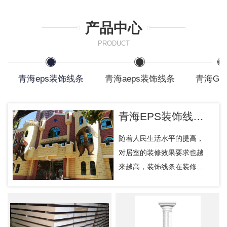
产品中心
PRODUCT
青海eps装饰线条
青海aeps装饰线条
青海GR
青海EPS装饰线条的质量好坏如何判别？
随着人民生活水平的提高，
对居室的装修效果要求也越
来越高，装饰线条在装修中
能起到画龙点睛的作用，深
受设计师和消费者的喜欢。
EPS装饰线条不仅美观，而
且它解决的了EPS雕塑等传