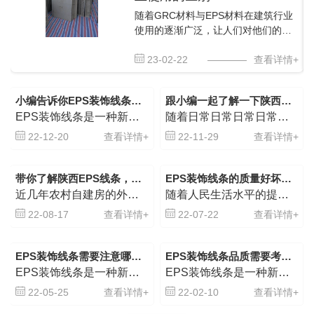
随着GRC材料与EPS材料在建筑行业
使用的逐渐广泛，让人们对他们的熟
悉度开始增加，那么二者有什么区别
呢？材质区别：GRC装饰构件主要以
23-02-22
————
查看详情+
耐碱玻璃纤维为增强辅材，低碱度硫
铝酸盐水泥为胶结材料，及黄沙或石
小编告诉你EPS装饰线条需要注意哪些事项？
跟小编一起了解一下陕西EPS装饰线条吧
英...
EPS装饰线条是一种新型的外墙装饰线，是由高阻燃B1级防火的聚苯板为主体，粘贴耐碱玻璃纤维网格布，加以特殊的界面砂粘结复合而成的环保节能..装饰建材产品。EPS装饰线条作为一种新型环保建材产品，它的施...
随着日常日常日常日常日常生活水平的提高，对住宅的新房装修预期效果要求也越来越高，设计装饰线框在装修时能起到画龙点睛的作用，深受设计师和消费者的喜欢。陕西EPS装饰线条不仅别具一格，而且它解决的了EPS文化传承等传统墙面装饰方案设计预制件构件预制构件预制件预制构件在墙面安装后会不可避免地发生的冷、形变情况等众多难题，且不...
22-12-20
查看详情+
22-11-29
查看详情+
带你了解陕西EPS线条，这用处大了去了！
EPS装饰线条的质量好坏如何判别
近几年农村自建房的外观美观程度有了很大提升，高端大气的欧式别墅深受自建房业主的喜爱。这种欧式风格的外墙上都会用到的一种材料，那就是EPS线条。陕西EPS线条不仅美观，而且它解决的了EPS雕塑等传统外墙...
随着人民生活水平的提高，对居室的装修效果要求也越来越高，装饰线条在装修中能起到画龙点睛的作用，深受设计师和消费者的喜欢。EPS装饰线条不仅美观，而且它解决的了EPS雕塑等传统外墙建筑装饰构件在墙面安装...
22-08-17
查看详情+
22-07-22
查看详情+
EPS装饰线条需要注意哪些事项？
EPS装饰线条品质需要考虑哪些因素？
EPS装饰线条是一种新型的外墙装饰线，是由高阻燃B1级防火的聚苯板为主体，粘贴耐碱玻璃纤维网格布，加以特殊的界面砂粘结复合而成的环保节能..装饰建材产品。EPS装饰线条作为一种新型环保建材产品，它的施...
EPS装饰线条是一种新型的外墙装饰线，是由高阻燃B1级防火的聚苯板为主体，粘贴耐碱玻璃纤维网格布，加以特殊的界面砂浆粘结复合而成的环保节能**装饰建材产品。**，小编就给大家介绍下，EPS装饰线条品质...
22-05-25
查看详情+
22-02-10
查看详情+