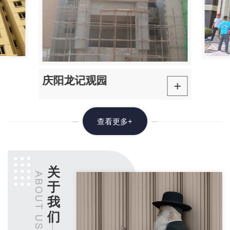
庆阳龙记观园
+
查看更多+
关
于
我
们