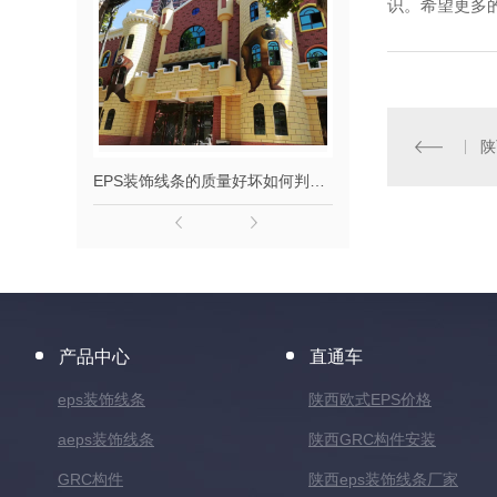
识。希望更多
陕
EPS装饰线条的质量好坏如何判别？
陕西eps
产品中心
直通车
eps装饰线条
陕西欧式EPS价格
aeps装饰线条
陕西GRC构件安装
GRC构件
陕西eps装饰线条厂家