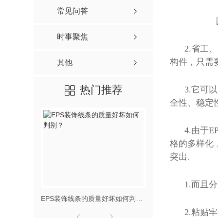
常见问答
时事聚焦
2.省
构件，只需
其他
热门推荐
3.它可
全性、稳定
4.由于
格的多样化
突出.
1.而且
EPS装饰线条的质量好坏如何判别？
陕西eps
2.粘贴