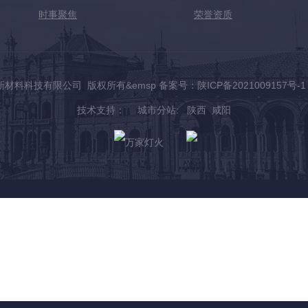
时事聚焦
荣誉资质
艺通达新材料科技有限公司 版权所有&emsp 备案号：
陕ICP备2021009157号-1
技术支持：
城市分站
:
陕西
咸阳