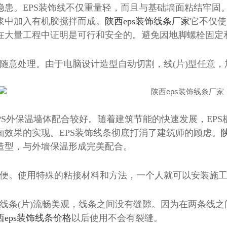
隐患。EPS装饰线不仅重量轻，而且与基础墙面粘结牢固
浆中加入有机胶搅拌而成。
陕西eps装饰线条厂家
它不仅使
在大量工程中证明是可行和安全的。避免因地脚螺栓固定
模随意处理。由于电脑设计造型自动切割，线(片)型任意
EPS外保温墙体配合较好。随着建筑节能的快速发展，EPS
面效果的实现。EPS装饰线条彻底打消了建筑师的顾虑。
造型，与外墙保温形成完美配合。
装方便。使用特殊的粘接材料和方法，一个人就可以安装施
饰线条(片)流畅美观，线条之间没有缝隙。因为在两条线
西eps装饰线条价格
以后使用不会有裂缝。